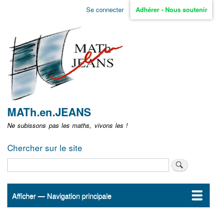
Aller
Se connecter
Adhérer - Nous soutenir
Menu
au
contenu
user
principal
non
identifié
MATh.en.JEANS
Ne subissons pas les maths, vivons les !
Chercher sur le site
Rechercher
Afficher — Navigation principale
Navigation