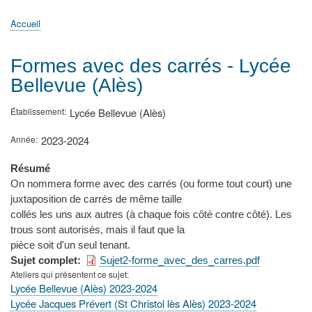
principale
Accueil
Actualités
MATh.en.JEANS ?
Régions et Ateliers
Créer, gérer un atelier
Sujets/Publications
Congrès
Accueil
Fil
d'Ariane
Formes avec des carrés - Lycée
Bellevue (Alès)
Établissement
Lycée Bellevue (Alès)
Année
2023-2024
Résumé
On nommera forme avec des carrés (ou forme tout court) une
juxtaposition de carrés de même taille
collés les uns aux autres (à chaque fois côté contre côté). Les
trous sont autorisés, mais il faut que la
pièce soit d'un seul tenant.
Sujet complet
Sujet2-forme_avec_des_carres.pdf
Ateliers qui présentent ce sujet
Lycée Bellevue (Alès) 2023-2024
Lycée Jacques Prévert (St Christol lès Alès) 2023-2024