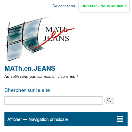
Aller
Se connecter
Adhérer - Nous soutenir
Menu
au
contenu
user
principal
non
identifié
MATh.en.JEANS
Ne subissons pas les maths, vivons les !
Chercher sur le site
Rechercher
Afficher — Navigation principale
Navigation