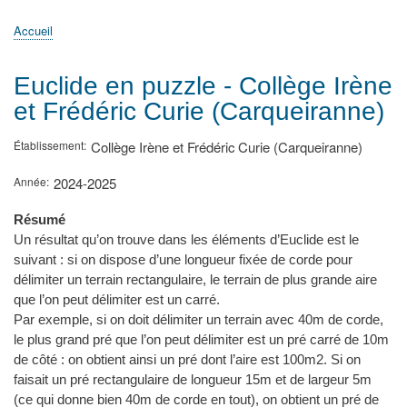
principale
Accueil
Actualités
MATh.en.JEANS ?
Régions et Ateliers
Créer, gérer un atelier
Sujets/Publications
Congrès
Accueil
Fil
d'Ariane
Euclide en puzzle - Collège Irène
et Frédéric Curie (Carqueiranne)
Établissement
Collège Irène et Frédéric Curie (Carqueiranne)
Année
2024-2025
Résumé
Un résultat qu’on trouve dans les éléments d’Euclide est le
suivant : si on dispose d’une longueur fixée de corde pour
délimiter un terrain rectangulaire, le terrain de plus grande aire
que l’on peut délimiter est un carré.
Par exemple, si on doit délimiter un terrain avec 40m de corde,
le plus grand pré que l’on peut délimiter est un pré carré de 10m
de côté : on obtient ainsi un pré dont l’aire est 100m2. Si on
faisait un pré rectangulaire de longueur 15m et de largeur 5m
(ce qui donne bien 40m de corde en tout), on obtient un pré de