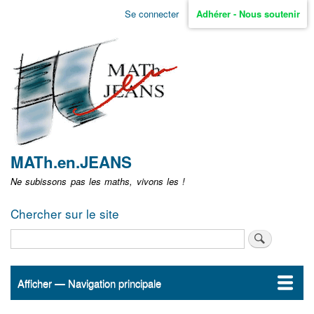
Aller
Se connecter
Adhérer - Nous soutenir
Menu
au
contenu
user
principal
non
identifié
MATh.en.JEANS
Ne subissons pas les maths, vivons les !
Chercher sur le site
Rechercher
Afficher — Navigation principale
Navigation