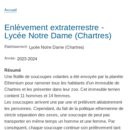
principale
Accueil
Actualités
MATh.en.JEANS ?
Régions et Ateliers
Créer, gérer un atelier
Sujets/Publications
Congrès
Accueil
Fil
d'Ariane
Enlèvement extraterrestre -
Lycée Notre Dame (Chartres)
Établissement
Lycée Notre Dame (Chartres)
Année
2023-2024
Résumé
Une flotille de soucoupes volantes a été envoyée par la planète
Ethernium pour ramener tous les habitants d’un immeuble de
Chartres et les présenter dans leur zoo. Cet immeuble terrien
contient 11 hommes et 14 femmes.
Les soucoupes arrivent une par une et prélèvent aléatoirement
les personnes. Cependant, du fait de la politique ethernienne de
stricte séparation des sexes, une soucoupe de peut pas
transporter en même temps un homme et une femme. Par
conséquent, chaque soucoupe continue son prélèvement tant