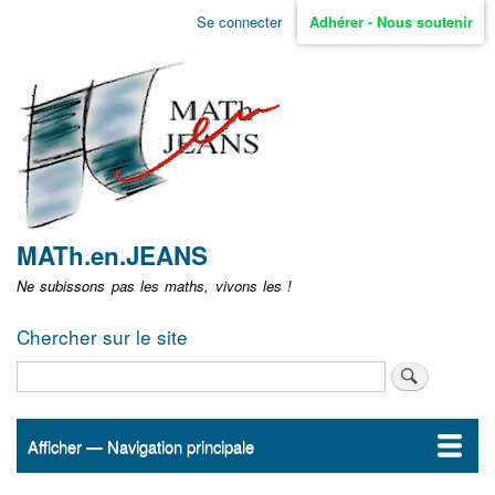
Aller
Se connecter
Adhérer - Nous soutenir
Menu
au
contenu
user
principal
non
identifié
MATh.en.JEANS
Ne subissons pas les maths, vivons les !
Chercher sur le site
Rechercher
Afficher — Navigation principale
Navigation