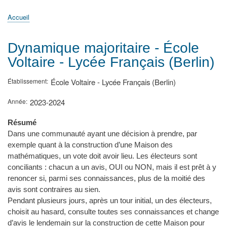
principale
Accueil
Actualités
MATh.en.JEANS ?
Régions et Ateliers
Créer, gérer un atelier
Sujets/Publications
Congrès
Accueil
Fil
d'Ariane
Dynamique majoritaire - École
Voltaire - Lycée Français (Berlin)
Établissement
École Voltaire - Lycée Français (Berlin)
Année
2023-2024
Résumé
Dans une communauté ayant une décision à prendre, par
exemple quant à la construction d’une Maison des
mathématiques, un vote doit avoir lieu. Les électeurs sont
conciliants : chacun a un avis, OUI ou NON, mais il est prêt à y
renoncer si, parmi ses connaissances, plus de la moitié des
avis sont contraires au sien.
Pendant plusieurs jours, après un tour initial, un des électeurs,
choisit au hasard, consulte toutes ses connaissances et change
d’avis le lendemain sur la construction de cette Maison pour