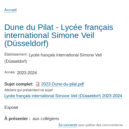
principale
Accueil
Actualités
MATh.en.JEANS ?
Régions et Ateliers
Créer, gérer un atelier
Sujets/Publications
Congrès
Accueil
Fil
d'Ariane
Dune du Pilat - Lycée français
international Simone Veil
(Düsseldorf)
Établissement
Lycée français international Simone Veil
(Düsseldorf)
Année
2023-2024
Sujet complet
2023-Dune-du-pilat.pdf
Ateliers qui présentent ce sujet
Lycée français international Simone Veil (Düsseldorf) 2023-2024
Type
Exposé
de
présentation
À présenter
aux collégiens
au
Se connecter
pour publier des commentaires
congrès