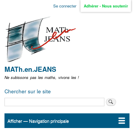
Aller
Se connecter
Adhérer - Nous soutenir
Menu
au
contenu
user
principal
non
identifié
MATh.en.JEANS
Ne subissons pas les maths, vivons les !
Chercher sur le site
Rechercher
Afficher — Navigation principale
Navigation