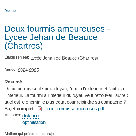
principale
Accueil
Actualités
MATh.en.JEANS ?
Régions et Ateliers
Créer, gérer un atelier
Sujets/Publications
Congrès
Accueil
Fil
d'Ariane
Deux fourmis amoureuses -
Lycée Jehan de Beauce
(Chartres)
Établissement
Lycée Jehan de Beauce (Chartres)
Année
2024-2025
Résumé
Deux fourmis sont sur un tuyau, l'une à l'extérieur et l'autre à
l'intérieur. La fourmi à l'intérieur du tuyau veut retrouver l'autre :
quel est le chemin le plus court pour rejoindre sa compagne ?
Sujet complet
Deux-fourmis-amoureuses.pdf
Mots clés
distance
optimisation
Ateliers qui présentent ce sujet