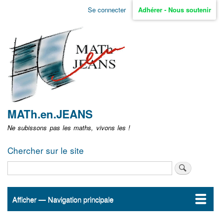
Aller
Se connecter
Adhérer - Nous soutenir
Menu
au
contenu
user
principal
non
identifié
MATh.en.JEANS
Ne subissons pas les maths, vivons les !
Chercher sur le site
Rechercher
Afficher — Navigation principale
Navigation