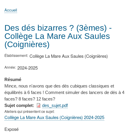
principale
Accueil
Actualités
MATh.en.JEANS ?
Régions et Ateliers
Créer, gérer un atelier
Sujets/Publications
Congrès
Accueil
Fil
d'Ariane
Des dés bizarres ? (3èmes) -
Collège La Mare Aux Saules
(Coignières)
Établissement
Collège La Mare Aux Saules (Coignières)
Année
2024-2025
Résumé
Mince, nous n'avons que des dés cubiques classiques et
équilibrés à 6 faces ! Comment simuler des lancers de dés à 4
faces? 8 faces? 12 faces?
Sujet complet
des_sujet.pdf
Ateliers qui présentent ce sujet
Collège La Mare Aux Saules (Coignières) 2024-2025
Type
Exposé