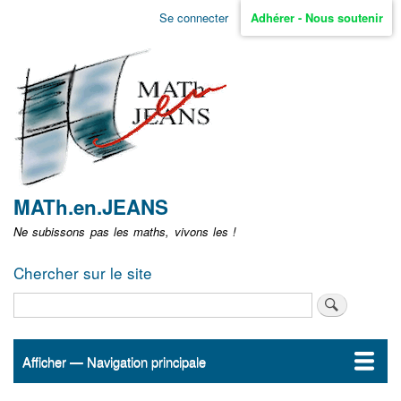
Aller
Se connecter
Adhérer - Nous soutenir
Menu
au
contenu
user
principal
non
identifié
MATh.en.JEANS
Ne subissons pas les maths, vivons les !
Chercher sur le site
Rechercher
Afficher — Navigation principale
Navigation