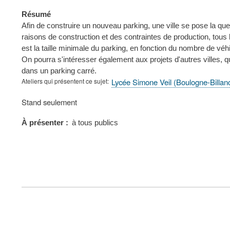
Résumé
Afin de construire un nouveau parking, une ville se pose la ques
raisons de construction et des contraintes de production, tous l
est la taille minimale du parking, en fonction du nombre de véhic
On pourra s'intéresser également aux projets d'autres villes, 
dans un parking carré.
Ateliers qui présentent ce sujet
Lycée Simone Veil (Boulogne-Billan
Type
Stand seulement
de
présentation
À présenter
à tous publics
au
congrès
FOOTER
MENU