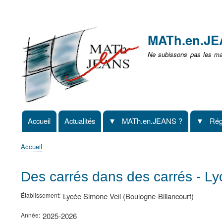
Menu
user
MATh.en.J
non
Ne subissons pas les mat
identifié
Accueil
Actualités
MATh.en.JEANS ?
Rég
Navigation
principale
Accueil
Fil
d'Ariane
Des carrés dans des carrés - Ly
Établissement
Lycée Simone Veil (Boulogne-Billancourt)
Année
2025-2026