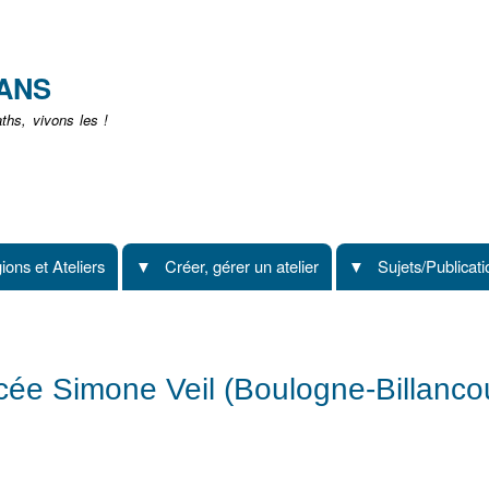
Aller
au
contenu
EANS
principal
hs, vivons les !
ions et Ateliers
Créer, gérer un atelier
Sujets/Publicat
cée Simone Veil (Boulogne-Billancou