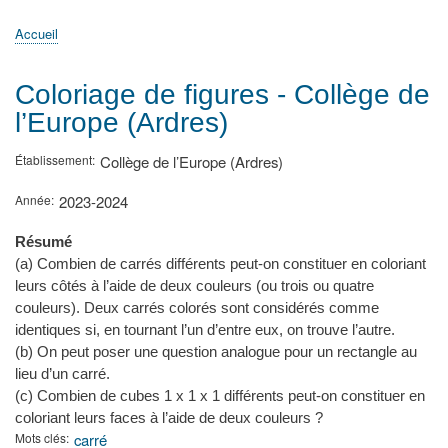
principale
Accueil
Actualités
MATh.en.JEANS ?
Régions et Ateliers
Créer, gérer un atelier
Sujets/Publications
Congrès
Accueil
Fil
d'Ariane
Coloriage de figures - Collège de
l’Europe (Ardres)
Établissement
Collège de l’Europe (Ardres)
Année
2023-2024
Résumé
(a) Combien de carrés différents peut-on constituer en coloriant
leurs côtés à l’aide de deux couleurs (ou trois ou quatre
couleurs). Deux carrés colorés sont considérés comme
identiques si, en tournant l’un d’entre eux, on trouve l’autre.
(b) On peut poser une question analogue pour un rectangle au
lieu d’un carré.
(c) Combien de cubes 1 x 1 x 1 différents peut-on constituer en
coloriant leurs faces à l’aide de deux couleurs ?
Mots clés
carré