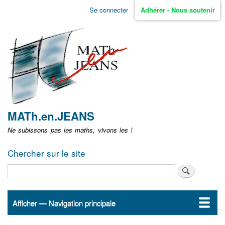
Aller
Se connecter
Adhérer - Nous soutenir
Menu
au
contenu
user
principal
non
identifié
MATh.en.JEANS
Ne subissons pas les maths, vivons les !
Chercher sur le site
Rechercher
Afficher — Navigation principale
Navigation