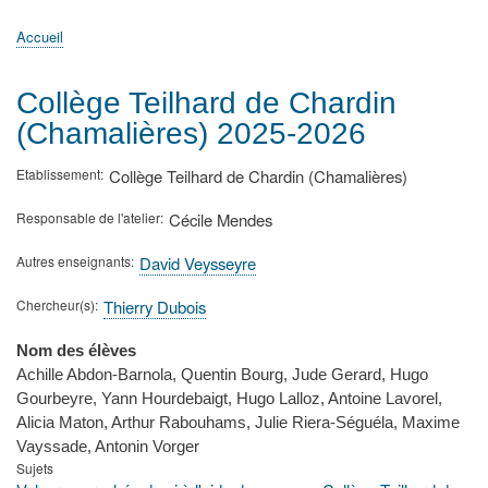
principale
Accueil
Actualités
MATh.en.JEANS ?
Régions et Ateliers
Créer, gérer un atelier
Sujets/Publications
Congrès
Accueil
Fil
d'Ariane
Collège Teilhard de Chardin
(Chamalières) 2025-2026
Etablissement
Collège Teilhard de Chardin (Chamalières)
Responsable de l'atelier
Cécile Mendes
Autres enseignants
David Veysseyre
Chercheur(s)
Thierry Dubois
Nom des élèves
Achille Abdon-Barnola, Quentin Bourg, Jude Gerard, Hugo
Gourbeyre, Yann Hourdebaigt, Hugo Lalloz, Antoine Lavorel,
Alicia Maton, Arthur Rabouhams, Julie Riera-Séguéla, Maxime
Vayssade, Antonin Vorger
Sujets