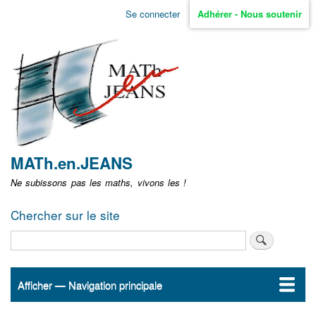
Aller
Se connecter
Adhérer - Nous soutenir
Menu
au
contenu
user
principal
non
identifié
MATh.en.JEANS
Ne subissons pas les maths, vivons les !
Chercher sur le site
Rechercher
Afficher — Navigation principale
Navigation