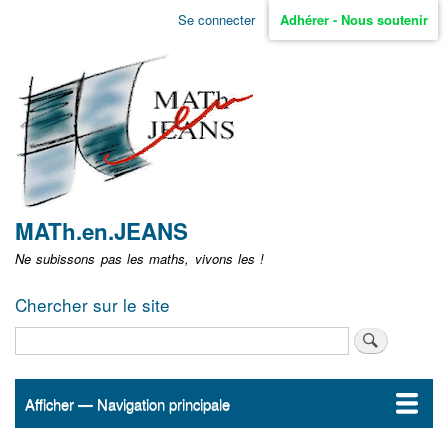
Aller
Se connecter
Adhérer - Nous soutenir
Menu
au
contenu
user
principal
non
identifié
MATh.en.JEANS
Ne subissons pas les maths, vivons les !
Chercher sur le site
Rechercher
Afficher — Navigation principale
Navigation