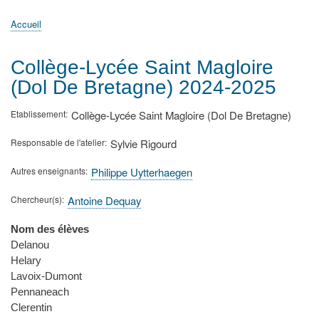
principale
Accueil
Actualités
MATh.en.JEANS ?
Régions et Ateliers
Créer, gérer un atelier
Sujets/Publications
Congrès
Accueil
Fil
d'Ariane
Collège-Lycée Saint Magloire
(Dol De Bretagne) 2024-2025
Etablissement
Collège-Lycée Saint Magloire (Dol De Bretagne)
Responsable de l'atelier
Sylvie Rigourd
Autres enseignants
Philippe Uytterhaegen
Chercheur(s)
Antoine Dequay
Nom des élèves
Delanou
Helary
Lavoix-Dumont
Pennaneach
Clerentin