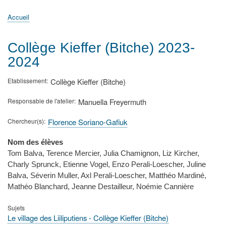
principale
Accueil
Actualités
MATh.en.JEANS ?
Régions et Ateliers
Créer, gérer un atelier
Sujets/Publications
Congrès
Accueil
Fil
d'Ariane
Collège Kieffer (Bitche) 2023-
2024
Etablissement
Collège Kieffer (Bitche)
Responsable de l'atelier
Manuella Freyermuth
Chercheur(s)
Florence Soriano-Gafiuk
Nom des élèves
Tom Balva, Terence Mercier, Julia Chamignon, Liz Kircher,
Charly Sprunck, Etienne Vogel, Enzo Perali-Loescher, Juline
Balva, Séverin Muller, Axl Perali-Loescher, Matthéo Mardiné,
Mathéo Blanchard, Jeanne Destailleur, Noémie Cannière
Sujets
Le village des Liiliputiens - Collège Kieffer (Bitche)