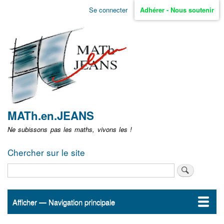
Aller
Se connecter
Adhérer - Nous soutenir
Menu
au
contenu
user
principal
non
identifié
MATh.en.JEANS
Ne subissons pas les maths, vivons les !
Chercher sur le site
Rechercher
Afficher — Navigation principale
Navigation