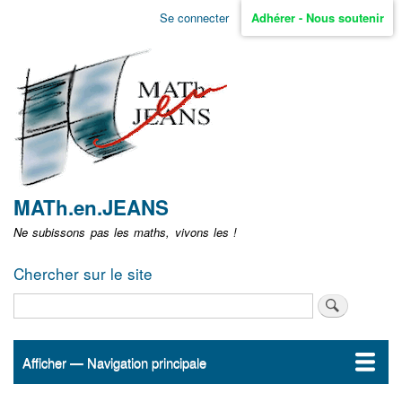
Aller
Se connecter
Adhérer - Nous soutenir
Menu
au
contenu
user
principal
non
identifié
MATh.en.JEANS
Ne subissons pas les maths, vivons les !
Chercher sur le site
Rechercher
Afficher — Navigation principale
Navigation