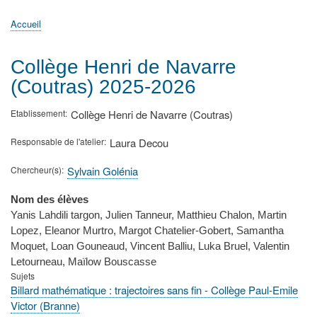
principale
Accueil
Actualités
MATh.en.JEANS ?
Régions et Ateliers
Créer, gérer un atelier
Sujets/Publications
Congrès
Accueil
Fil
d'Ariane
Collège Henri de Navarre
(Coutras) 2025-2026
Etablissement
Collège Henri de Navarre (Coutras)
Responsable de l'atelier
Laura Decou
Chercheur(s)
Sylvain Golénia
Nom des élèves
Yanis Lahdili targon, Julien Tanneur, Matthieu Chalon, Martin
Lopez, Eleanor Murtro, Margot Chatelier-Gobert, Samantha
Moquet, Loan Gouneaud, Vincent Balliu, Luka Bruel, Valentin
Letourneau, Maïlow Bouscasse
Sujets
Billard mathématique : trajectoires sans fin - Collège Paul-Emile
Victor (Branne)