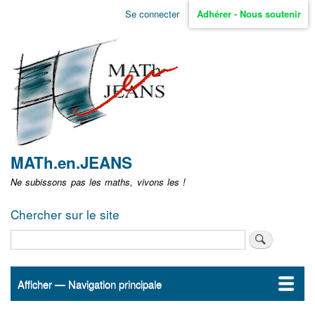
Aller
Se connecter
Adhérer - Nous soutenir
Menu
au
contenu
user
principal
non
identifié
MATh.en.JEANS
Ne subissons pas les maths, vivons les !
Chercher sur le site
Rechercher
Afficher — Navigation principale
Navigation