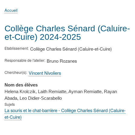
principale
Accueil
Actualités
MATh.en.JEANS ?
Régions et Ateliers
Créer, gérer un atelier
Sujets/Publications
Congrès
Accueil
Fil
d'Ariane
Collège Charles Sénard (Caluire-
et-Cuire) 2024-2025
Etablissement
Collège Charles Sénard (Caluire-et-Cuire)
Responsable de l'atelier
Bruno Rozanes
Chercheur(s)
Vincent Nivoliers
Nom des élèves
Helena Krolczik, Laith Remiatte, Ayman Remiatte, Rayan
Abada, Leo Didier-Scarabello
Sujets
La souris et le chat-barrière - Collège Charles Sénard (Caluire-
et-Cuire)