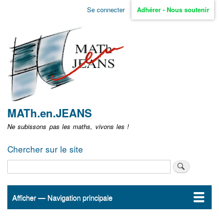
Aller
Se connecter
Adhérer - Nous soutenir
Menu
au
contenu
user
principal
non
identifié
MATh.en.JEANS
Ne subissons pas les maths, vivons les !
Chercher sur le site
Rechercher
Afficher — Navigation principale
Navigation