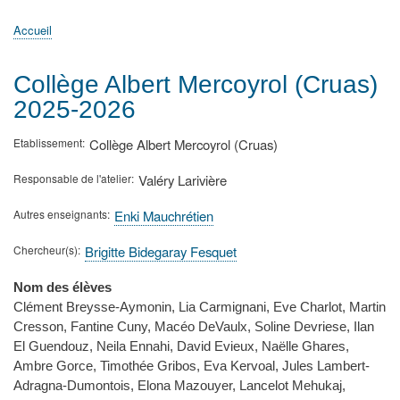
principale
Accueil
Actualités
MATh.en.JEANS ?
Régions et Ateliers
Créer, gérer un atelier
Sujets/Publications
Congrès
Accueil
Fil
d'Ariane
Collège Albert Mercoyrol (Cruas)
2025-2026
Etablissement
Collège Albert Mercoyrol (Cruas)
Responsable de l'atelier
Valéry Larivière
Autres enseignants
Enki Mauchrétien
Chercheur(s)
Brigitte Bidegaray Fesquet
Nom des élèves
Clément Breysse-Aymonin, Lia Carmignani, Eve Charlot, Martin
Cresson, Fantine Cuny, Macéo DeVaulx, Soline Devriese, Ilan
El Guendouz, Neila Ennahi, David Evieux, Naëlle Ghares,
Ambre Gorce, Timothée Gribos, Eva Kervoal, Jules Lambert-
Adragna-Dumontois, Elona Mazouyer, Lancelot Mehukaj,