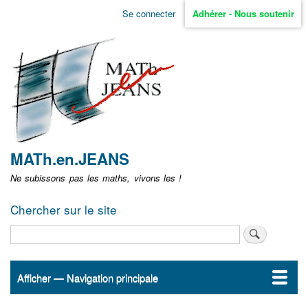
Aller
Se connecter
Adhérer - Nous soutenir
Menu
au
contenu
user
principal
non
identifié
MATh.en.JEANS
Ne subissons pas les maths, vivons les !
Chercher sur le site
Rechercher
Afficher — Navigation principale
Navigation