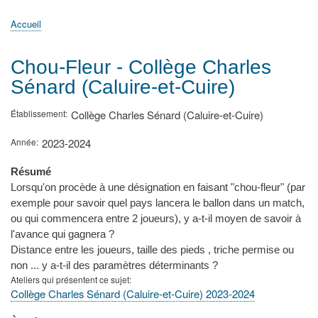
principale
Accueil
Actualités
MATh.en.JEANS ?
Régions et Ateliers
Créer, gérer un atelier
Sujets/Publications
Congrès
Accueil
Fil
d'Ariane
Chou-Fleur - Collège Charles
Sénard (Caluire-et-Cuire)
Établissement
Collège Charles Sénard (Caluire-et-Cuire)
Année
2023-2024
Résumé
Lorsqu'on procède à une désignation en faisant "chou-fleur" (par
exemple pour savoir quel pays lancera le ballon dans un match,
ou qui commencera entre 2 joueurs), y a-t-il moyen de savoir à
l'avance qui gagnera ?
Distance entre les joueurs, taille des pieds , triche permise ou
non ... y a-t-il des paramètres déterminants ?
Ateliers qui présentent ce sujet
Collège Charles Sénard (Caluire-et-Cuire) 2023-2024