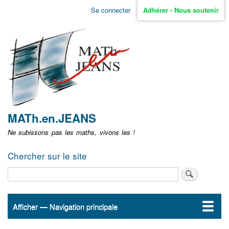
Aller
Se connecter
Adhérer - Nous soutenir
Menu
au
contenu
user
principal
non
identifié
MATh.en.JEANS
Ne subissons pas les maths, vivons les !
Chercher sur le site
Rechercher
Afficher — Navigation principale
Navigation