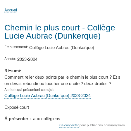
principale
Accueil
Actualités
MATh.en.JEANS ?
Régions et Ateliers
Créer, gérer un atelier
Sujets/Publications
Congrès
Accueil
Fil
d'Ariane
Chemin le plus court - Collège
Lucie Aubrac (Dunkerque)
Établissement
Collège Lucie Aubrac (Dunkerque)
Année
2023-2024
Résumé
Comment relier deux points par le chemin le plus court ? Et si
on devait rebondir ou toucher une droite ? deux droites ?
Ateliers qui présentent ce sujet
Collège Lucie Aubrac (Dunkerque) 2023-2024
Type
Exposé court
de
présentation
À présenter
aux collégiens
au
Se connecter
pour publier des commentaires
congrès