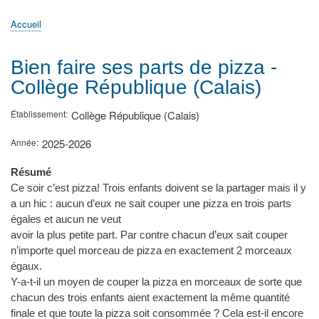
principale
Accueil
Actualités
MATh.en.JEANS ?
Régions et Ateliers
Créer, gérer un atelier
Sujets/Publications
Congrès
Accueil
Fil
d'Ariane
Bien faire ses parts de pizza -
Collège République (Calais)
Établissement
Collège République (Calais)
Année
2025-2026
Résumé
Ce soir c’est pizza! Trois enfants doivent se la partager mais il y
a un hic : aucun d’eux ne sait couper une pizza en trois parts
égales et aucun ne veut
avoir la plus petite part. Par contre chacun d’eux sait couper
n’importe quel morceau de pizza en exactement 2 morceaux
égaux.
Y-a-t-il un moyen de couper la pizza en morceaux de sorte que
chacun des trois enfants aient exactement la même quantité
finale et que toute la pizza soit consommée ? Cela est-il encore