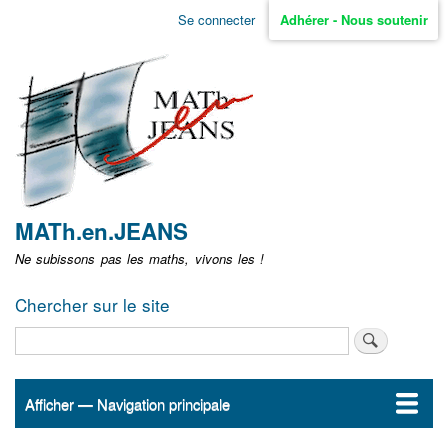
Aller
Se connecter
Adhérer - Nous soutenir
Menu
au
contenu
user
principal
non
identifié
MATh.en.JEANS
Ne subissons pas les maths, vivons les !
Chercher sur le site
Rechercher
Afficher — Navigation principale
Navigation