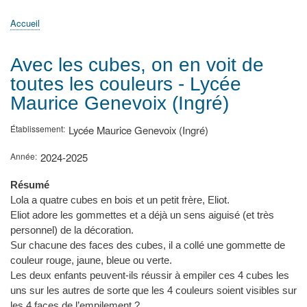
principale
Accueil
Actualités
MATh.en.JEANS ?
Régions et Ateliers
Créer, gérer un atelier
Sujets/Publications
Congrès
Accueil
Fil
d'Ariane
Avec les cubes, on en voit de
toutes les couleurs - Lycée
Maurice Genevoix (Ingré)
Établissement
Lycée Maurice Genevoix (Ingré)
Année
2024-2025
Résumé
Lola a quatre cubes en bois et un petit frère, Eliot.
Eliot adore les gommettes et a déjà un sens aiguisé (et très
personnel) de la décoration.
Sur chacune des faces des cubes, il a collé une gommette de
couleur rouge, jaune, bleue ou verte.
Les deux enfants peuvent-ils réussir à empiler ces 4 cubes les
uns sur les autres de sorte que les 4 couleurs soient visibles sur
les 4 faces de l’empilement ?