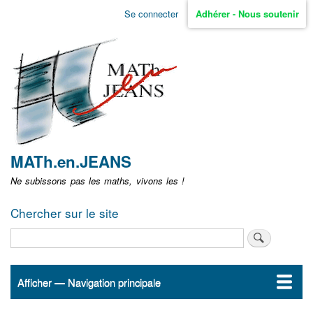
Aller
Se connecter
Adhérer - Nous soutenir
Menu
au
contenu
user
principal
non
identifié
MATh.en.JEANS
Ne subissons pas les maths, vivons les !
Chercher sur le site
Rechercher
Afficher — Navigation principale
Navigation