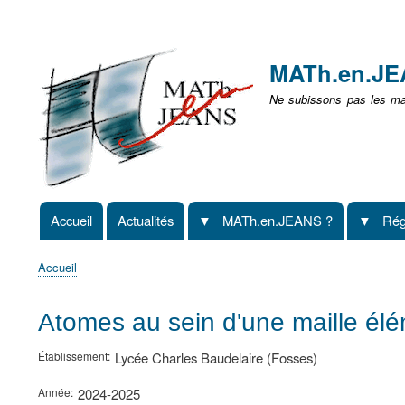
Menu
user
MATh.en.J
non
Ne subissons pas les mat
identifié
Accueil
Actualités
MATh.en.JEANS ?
Rég
Navigation
principale
Accueil
Fil
d'Ariane
Atomes au sein d'une maille élé
Établissement
Lycée Charles Baudelaire (Fosses)
Année
2024-2025