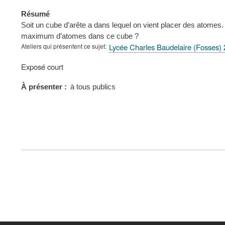
Résumé
Soit un cube d’arête a dans lequel on vient placer des atome
maximum d’atomes dans ce cube ?
Ateliers qui présentent ce sujet
Lycée Charles Baudelaire (Fosses)
Type
Exposé court
de
présentation
À présenter
à tous publics
au
congrès
FOOTER
MENU