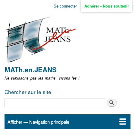
Aller
Se connecter
Adhérer - Nous soutenir
Menu
au
contenu
user
principal
non
identifié
MATh.en.JEANS
Ne subissons pas les maths, vivons les !
Chercher sur le site
Rechercher
Afficher — Navigation principale
Navigation