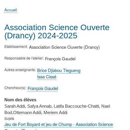
principale
Accueil
Actualités
MATh.en.JEANS ?
Régions et Ateliers
Créer, gérer un atelier
Sujets/Publications
Congrès
Accueil
Fil
d'Ariane
Association Science Ouverte
(Drancy) 2024-2025
Etablissement
Association Science Ouverte (Drancy)
Responsable de l'atelier
François Gaudel
Autres enseignants
Brice Djiakou Tiegueng
Issa Cissé
Chercheur(s)
François Gaudel
Nom des élèves
Sarah Addi, Safya Annab, Latifa Baccouche-Chatti, Nael
Bod,Ottemann Addi, Meriem Addi
Sujets
Jeu de Fort Boyard et jeu de Chump - Association Science