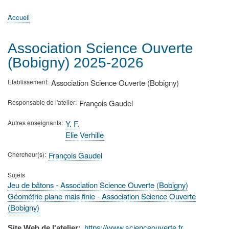
principale
Accueil
Actualités
MATh.en.JEANS ?
Régions et Ateliers
Créer, gérer un atelier
Sujets/Publications
Congrès
Accueil
Fil
d'Ariane
Association Science Ouverte
(Bobigny) 2025-2026
Etablissement
Association Science Ouverte (Bobigny)
Responsable de l'atelier
François Gaudel
Autres enseignants
Y. F.
Elie Verhille
Chercheur(s)
François Gaudel
Sujets
Jeu de bâtons - Association Science Ouverte (Bobigny)
Géométrie plane mais finie - Association Science Ouverte
(Bobigny)
Site Web de l'atelier
https://www.scienceouverte.fr