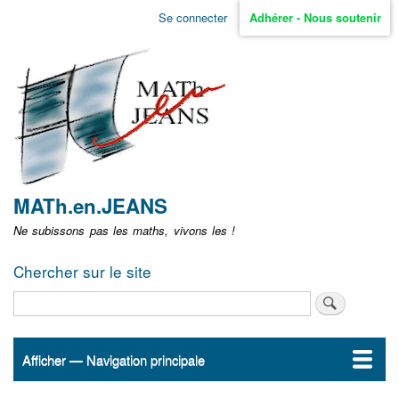
Aller
Se connecter
Adhérer - Nous soutenir
Menu
au
contenu
user
principal
non
identifié
MATh.en.JEANS
Ne subissons pas les maths, vivons les !
Chercher sur le site
Rechercher
Afficher — Navigation principale
Navigation