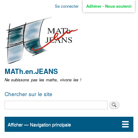
Aller
Se connecter
Adhérer - Nous soutenir
Menu
au
contenu
user
principal
non
identifié
MATh.en.JEANS
Ne subissons pas les maths, vivons les !
Chercher sur le site
Rechercher
Afficher — Navigation principale
Navigation