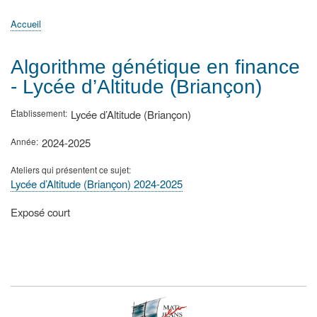
principale
Accueil
Actualités
MATh.en.JEANS ?
Régions et Ateliers
Créer, gérer un atelier
Sujets/Publications
Congrès
Accueil
Fil
d'Ariane
Algorithme génétique en finance
- Lycée d’Altitude (Briançon)
Établissement
Lycée d’Altitude (Briançon)
Année
2024-2025
Ateliers qui présentent ce sujet
Lycée d’Altitude (Briançon) 2024-2025
Type
Exposé court
de
présentation
au
congrès