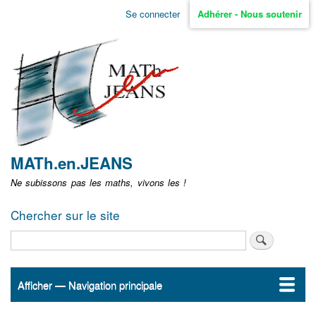
Aller
Se connecter
Adhérer - Nous soutenir
Menu
au
contenu
user
principal
non
identifié
MATh.en.JEANS
Ne subissons pas les maths, vivons les !
Chercher sur le site
Rechercher
Afficher — Navigation principale
Navigation