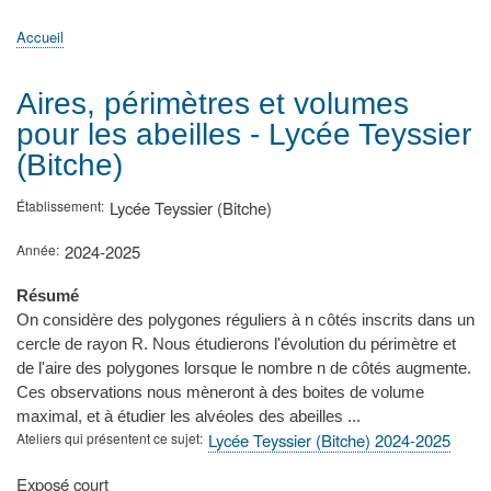
principale
Accueil
Actualités
MATh.en.JEANS ?
Régions et Ateliers
Créer, gérer un atelier
Sujets/Publications
Congrès
Accueil
Fil
d'Ariane
Aires, périmètres et volumes
pour les abeilles - Lycée Teyssier
(Bitche)
Établissement
Lycée Teyssier (Bitche)
Année
2024-2025
Résumé
On considère des polygones réguliers à n côtés inscrits dans un
cercle de rayon R. Nous étudierons l'évolution du périmètre et
de l'aire des polygones lorsque le nombre n de côtés augmente.
Ces observations nous mèneront à des boites de volume
maximal, et à étudier les alvéoles des abeilles ...
Ateliers qui présentent ce sujet
Lycée Teyssier (Bitche) 2024-2025
Type
Exposé court