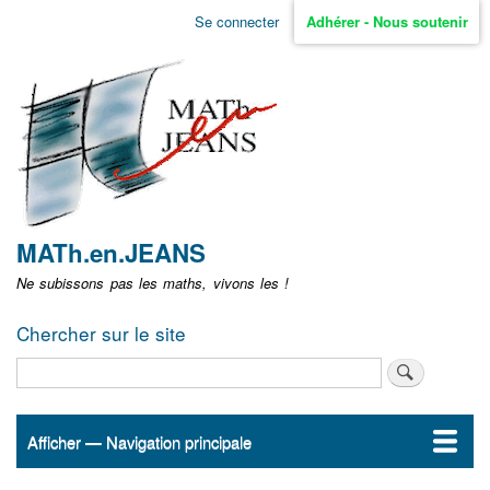
Aller
Se connecter
Adhérer - Nous soutenir
Menu
au
contenu
user
principal
non
identifié
MATh.en.JEANS
Ne subissons pas les maths, vivons les !
Chercher sur le site
Rechercher
Afficher — Navigation principale
Navigation