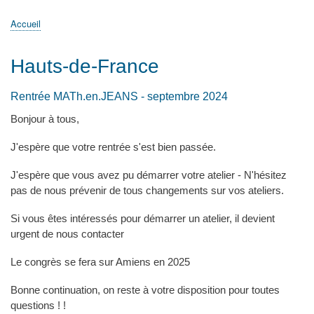
principale
Accueil
Actualités
MATh.en.JEANS ?
Régions et Ateliers
Créer, gérer un atelier
Sujets/Publications
Congrès
Accueil
Fil
d'Ariane
Hauts-de-France
Rentrée MATh.en.JEANS - septembre 2024
Bonjour à tous,
J'espère que votre rentrée s'est bien passée.
J'espère que vous avez pu démarrer votre atelier - N'hésitez
pas de nous prévenir de tous changements sur vos ateliers.
Si vous êtes intéressés pour démarrer un atelier, il devient
urgent de nous contacter
Le congrès se fera sur Amiens en 2025
Bonne continuation, on reste à votre disposition pour toutes
questions ! !