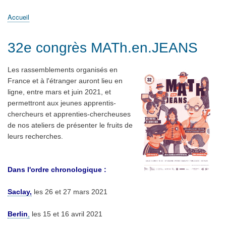
principale
Accueil
Actualités
MATh.en.JEANS ?
Régions et Ateliers
Créer, gérer un atelier
Sujets/Publications
Congrès
Accueil
Fil
d'Ariane
32e congrès MATh.en.JEANS
Les rassemblements organisés en
France et à l'étranger auront lieu en
ligne, entre mars et juin 2021, et
permettront aux jeunes apprentis-
chercheurs et apprenties-chercheuses
de nos ateliers de présenter le fruits de
leurs recherches.
Dans l'ordre chronologique :
Saclay,
les 26 et 27 mars 2021
Berlin
,
les 15 et 16 avril 2021