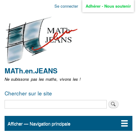
Aller
Se connecter
Adhérer - Nous soutenir
Menu
au
contenu
user
principal
non
identifié
MATh.en.JEANS
Ne subissons pas les maths, vivons les !
Chercher sur le site
Rechercher
Afficher — Navigation principale
Navigation