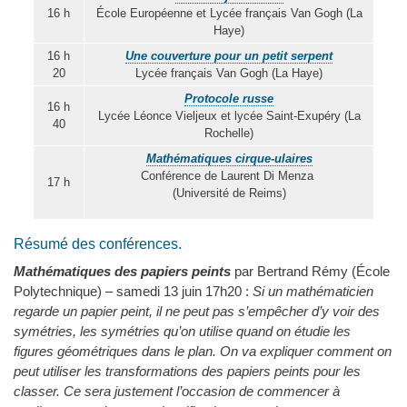
16 h
École Européenne et Lycée français Van Gogh (La
Haye)
16 h
Une couverture pour un petit serpent
20
Lycée français Van Gogh (La Haye)
Protocole russe
16 h
Lycée Léonce Vieljeux et lycée Saint-Exupéry (La
40
Rochelle)
Mathématiques cirque-ulaires
Conférence de Laurent Di Menza
17 h
(Université de Reims)
Résumé des conférences.
Mathématiques des papiers peints
par Bertrand Rémy (École
Polytechnique) – samedi 13 juin 17h20 :
Si un mathématicien
regarde un papier peint, il ne peut pas s’empêcher d’y voir des
symétries, les symétries qu’on utilise quand on étudie les
figures géométriques dans le plan. On va expliquer comment on
peut utiliser les transformations des papiers peints pour les
classer. Ce sera justement l’occasion de commencer à