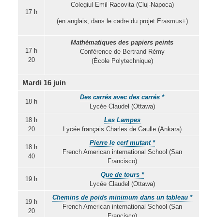
Colegiul Emil Racovita (Cluj-Napoca)
17 h
(en anglais, dans le cadre du projet Erasmus+)
Mathématiques des papiers peints
17 h
Conférence de Bertrand Rémy
20
(École Polytechnique)
Mardi 16 juin
Des carrés avec des carrés *
18 h
Lycée Claudel (Ottawa)
18 h
Les Lampes
20
Lycée français Charles de Gaulle (Ankara)
Pierre le cerf mutant *
18 h
French American international School (San
40
Francisco)
Que de tours *
19 h
Lycée Claudel (Ottawa)
Chemins de poids minimum dans un tableau *
19 h
French American international School (San
20
Francisco)