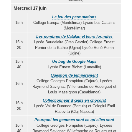
Mercredi 17 juin
Le jeu des permutations
15 h
Collège Europa (Montélimar) Lycée Les Catalins
(Montélimar)
Les nombres de Catalan et leurs formules
15 h
Lycée Baudelaire (Cran Gevrier) Collège Ernest
20
Perrier de la Bathie (Ugine) Lycée René Perrin
(Ugine)
15 h
Un bug de Google Maps
40
Lycée Ernest Bichat (Luneville)
Question de tempérament
Collège Georges Pompidou (Cajarc), Lycées
16 h
Raymond Savignac (Villefranche de Rouergue) et
Louis Massignon (Casablanca)
Collectionneur d’œufs en chocolat
16 h
Lycée Val de Durance (Pertuis) et Colegiul Emil
20
Racovita (Cluj-Napoca)
Pourquoi les gammes sont ce qu’elles sont
16 h
Collège Georges Pompidou (Cajarc), Lycées
40
Raymond Savignac (Villefranche de Rouergue) et