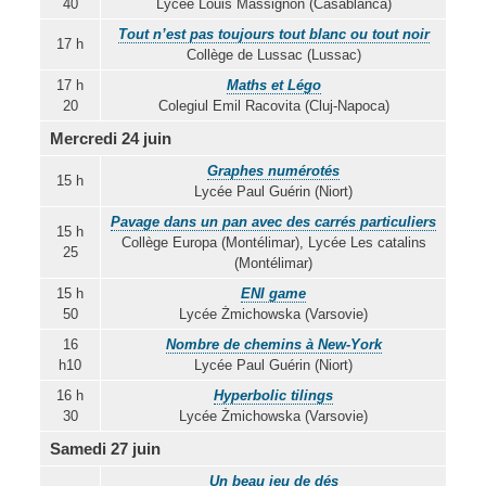
40
Lycée Louis Massignon (Casablanca)
Tout n’est pas toujours tout blanc ou tout noir
17 h
Collège de Lussac (Lussac)
17 h
Maths et Légo
20
Colegiul Emil Racovita (Cluj-Napoca)
Mercredi 24 juin
Graphes numérotés
15 h
Lycée Paul Guérin (Niort)
Pavage dans un pan avec des carrés particuliers
15 h
Collège Europa (Montélimar), Lycée Les catalins
25
(Montélimar)
15 h
ENI game
50
Lycée Żmichowska (Varsovie)
16
Nombre de chemins à New-York
h10
Lycée Paul Guérin (Niort)
16 h
Hyperbolic tilings
30
Lycée Żmichowska (Varsovie)
Samedi 27 juin
Un beau jeu de dés