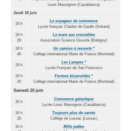
Louis Massignon (Casablanca)
Jeudi 18 juin
Le voyageur de commerce
18 h
Lycée français Charles de Gaulle (Ankara)
18 h
La mare aux crocodiles
20
Association Science Ouverte (Bobigny)
18 h
Un camion à ressorts *
40
Collège international Marie de France (Montréal)
Les Lampes *
19 h
Lycée Français de San Francisco
19 h
Formes bizarroïdes *
20
Collège international Marie de France (Montréal)
Samedi 20 juin
Commerce galactique
16 h
Lycée Louis Massignon (Casablanca)
16 h
Toujours plus de carrés
20
Collège de Lussac (Lussac)
16 h
Mille pattes