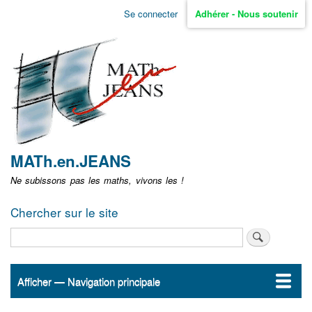
Aller
Se connecter
Adhérer - Nous soutenir
Menu
au
contenu
user
principal
non
identifié
MATh.en.JEANS
Ne subissons pas les maths, vivons les !
Chercher sur le site
Rechercher
Afficher — Navigation principale
Navigation