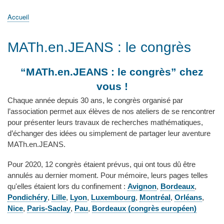
principale
Accueil
Actualités
MATh.en.JEANS ?
Régions et Ateliers
Créer, gérer un atelier
Sujets/Publications
Congrès
Accueil
Fil
d'Ariane
MATh.en.JEANS : le congrès
“MATh.en.JEANS : le congrès” chez
vous !
Chaque année depuis 30 ans, le congrès organisé par
l’association permet aux élèves de nos ateliers de se rencontrer
pour présenter leurs travaux de recherches mathématiques,
d’échanger des idées ou simplement de partager leur aventure
MATh.en.JEANS.
Pour 2020, 12 congrès étaient prévus, qui ont tous dû être
annulés au dernier moment. Pour mémoire, leurs pages telles
qu'elles étaient lors du confinement :
Avignon
,
Bordeaux
,
Pondichéry
,
Lille
,
Lyon
,
Luxembourg
,
Montréal
,
Orléans
,
Nice
,
Paris-Saclay
,
Pau
,
Bordeaux (congrès européen)