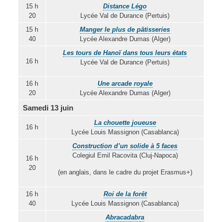
15 h
Distance Légo
20
Lycée Val de Durance (Pertuis)
15 h
Manger le plus de pâtisseries
40
Lycée Alexandre Dumas (Alger)
Les tours de Hanoï dans tous leurs états
16 h
Lycée Val de Durance (Pertuis)
16 h
Une arcade royale
20
Lycée Alexandre Dumas (Alger)
Samedi 13 juin
La chouette joueuse
16 h
Lycée Louis Massignon (Casablanca)
Construction d’un solide à 5 faces
Colegiul Emil Racovita (Cluj-Napoca)
16 h
20
(en anglais, dans le cadre du projet Erasmus+)
16 h
Roi de la forêt
40
Lycée Louis Massignon (Casablanca)
Abracadabra