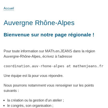
principale
Accueil
Actualités
MATh.en.JEANS ?
Régions et Ateliers
Créer, gérer un atelier
Sujets/Publications
Congrès
Accueil
Fil
d'Ariane
Auvergne Rhône-Alpes
Bienvenue sur notre page régionale !
Pour toute information sur MATh.en.JEANS dans la région
Auvergne-Rhône-Alpes, écrivez à l'adresse
coordination.auv-rhone-alpes at mathenjeans.fr
Une équipe est là pour vous répondre.
Nous pourrons notamment vous renseigner sur les points
suivants :
la création ou la gestion d'un atelier ;
le congrès, son organisation ;