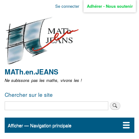
Aller
Se connecter
Adhérer - Nous soutenir
Menu
au
contenu
user
principal
non
identifié
MATh.en.JEANS
Ne subissons pas les maths, vivons les !
Chercher sur le site
Rechercher
Afficher — Navigation principale
Navigation